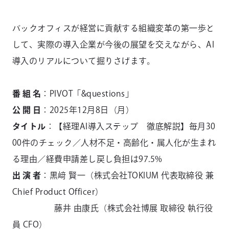
バックオフィスが経営に貢献する組織変革の第一歩と
して、実際の導入企業が今後の展望を交えながら、AI
導入のリアルについて掘りさげます。
番 組 名
：PIVOT「&questions」
公 開 日
：2025年12月8日（月）
タイトル
：【経理AI導入ステップ 徹底解説】毎月30
00件のチェック／人材不足・高齢化・属人化が生まれ
る理由／経費申請差し戻し負担は97.5%
出 演 者
：黒﨑 賢一（株式会社TOKIUM 代表取締役 兼
Chief Product Officer）
藤井 由康氏（株式会社博展 取締役 執行役
員 CFO）