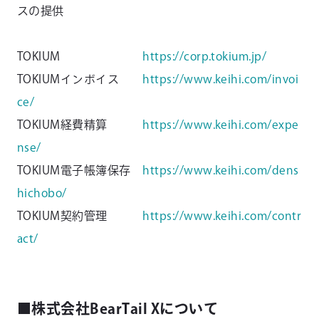
スの提供
TOKIUM
https://corp.tokium.jp/
TOKIUMインボイス
https://www.keihi.com/invoi
ce/
TOKIUM経費精算
https://www.keihi.com/expe
nse/
TOKIUM電子帳簿保存
https://www.keihi.com/dens
hichobo/
TOKIUM契約管理
https://www.keihi.com/contr
act/
■株式会社BearTail Xについて