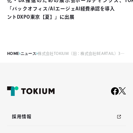
化・DX推進のための展示会
ホールディングス、TOK
「バックオフィス/AIエージェ
AI経費承認を導入
ントDXPO東京【夏】」に出展
HOME
ニュース
株式会社TOKIUM（旧：株式会社BEARTAIL）35 億円の資金調達を実施 商号・サービス名を「TOKIUM（トキウム）」に変更
採用情報