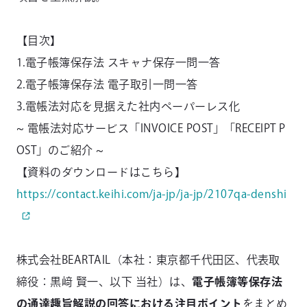
【目次】
1.電⼦帳簿保存法 スキャナ保存⼀問⼀答
2.電⼦帳簿保存法 電⼦取引⼀問⼀答
3.電帳法対応を⾒据えた社内ペーパーレス化
~ 電帳法対応サービス「INVOICE POST」「RECEIPT P
OST」のご紹介 ~
【資料のダウンロードはこちら】
https://contact.keihi.com/ja-jp/ja-jp/2107qa-denshi
株式会社BEARTAIL（本社：東京都千代田区、代表取
締役：黒﨑 賢一、以下 当社）は、
電子帳簿等保存法
の通達趣旨解説の回答における注目ポイント
をまとめ