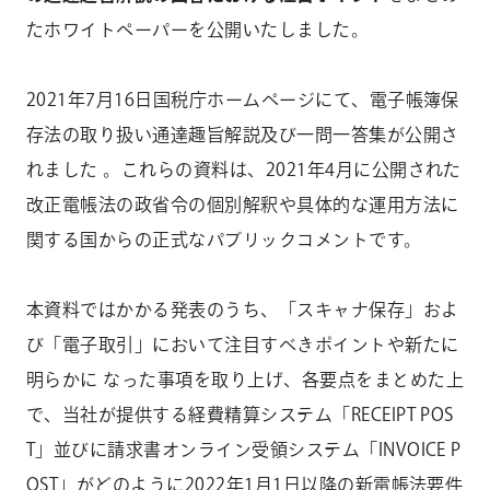
たホワイトペーパーを公開いたしました。
2021年7⽉16⽇国税庁ホームページにて、電⼦帳簿保
存法の取り扱い通達趣旨解説及び⼀問⼀答集が公開さ
れました 。これらの資料は、2021年4⽉に公開された
改正電帳法の政省令の個別解釈や具体的な運⽤⽅法に
関する国からの正式なパブリックコメントです。
本資料ではかかる発表のうち、「スキャナ保存」およ
び「電⼦取引」において注⽬すべきポイントや新たに
明らかに なった事項を取り上げ、各要点をまとめた上
で、当社が提供する経費精算システム「RECEIPT POS
T」並びに請求書オンライン受領システム「INVOICE P
OST」がどのように2022年1⽉1⽇以降の新電帳法要件