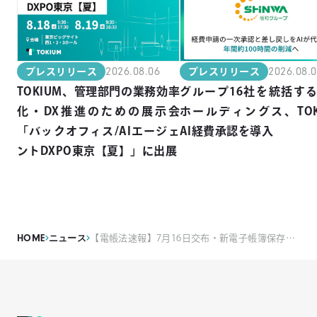
2026.08.06
2026.08.
プレスリリース
プレスリリース
TOKIUM、管理部門の業務効率
グループ16社を統括す
化・DX推進のための展示会
ホールディングス、TOK
「バックオフィス/AIエージェ
AI経費承認を導入
ントDXPO東京【夏】」に出展
HOME
ニュース
【電帳法速報】7月16日交布・新電子帳簿保存法 一問一答のホワイトペーパーを公開。