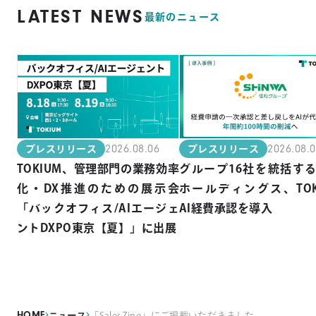
LATEST NEWS
最新のニュース
2026.08.06
2026.08.
プレスリリース
プレスリリース
TOKIUM、管理部門の業務効率
グループ16社を統括す
化・DX推進のための展示会
ホールディングス、TOK
「バックオフィス/AIエージェ
AI経費承認を導入
ントDXPO東京【夏】」に出展
HOME
ニュース
「SalesZine」にご掲載いただきました