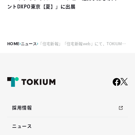
ントDXPO東京【夏】」に出展
HOME
ニュース
「住宅新報」「住宅新報web」にて、TOKIUMが開催したセミナー『新リース会計基準を徹底解説!』に関する記事が掲載されました
採用情報
ニュース